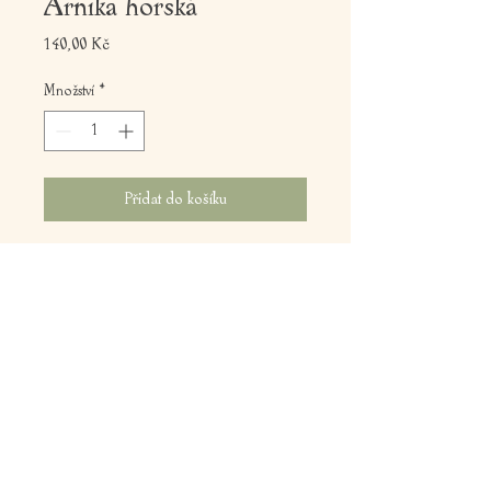
Arnika horská
Cena
140,00 Kč
Množství
*
Přidat do košíku
Bylinný extrakt z celých živých rostlin.
Obsah 40 ml
Doplněk stravy s optimálním množstvím 
obsahových látek
z květů arniky. Zlepšuje dýchání a 
činnost srdce, při vnějším použití 
působí hojivě.