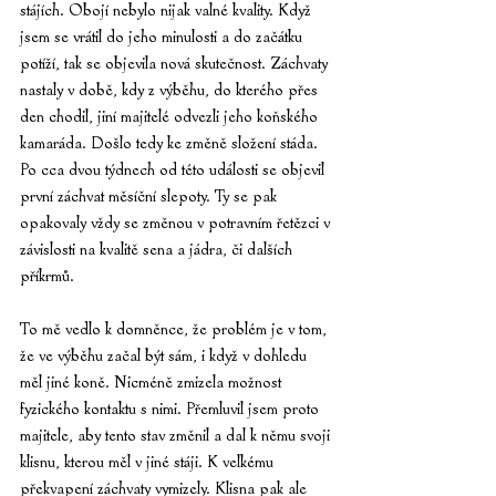
stájích. Obojí nebylo nijak valné kvality. Když 
jsem se vrátil do jeho minulosti a do začátku 
potíží, tak se objevila nová skutečnost. Záchvaty 
nastaly v době, kdy z výběhu, do kterého přes 
den chodil, jiní majitelé odvezli jeho koňského 
kamaráda. Došlo tedy ke změně složení stáda. 
Po cca dvou týdnech od této události se objevil 
první záchvat měsíční slepoty. Ty se pak 
opakovaly vždy se změnou v potravním řetězci v 
závislosti na kvalitě sena a jádra, či dalších 
příkrmů.
To mě vedlo k domněnce, že problém je v tom, 
že ve výběhu začal být sám, i když v dohledu 
měl jiné koně. Nicméně zmizela možnost 
fyzického kontaktu s nimi. Přemluvil jsem proto 
majitele, aby tento stav změnil a dal k němu svoji 
klisnu, kterou měl v jiné stáji. K velkému 
překvapení záchvaty vymizely. Klisna pak ale 