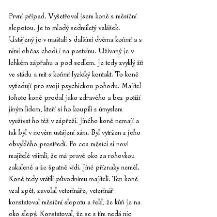
První případ. Vyšetřoval jsem koně s měsíční 
slepotou. Je to mladý sedmiletý valášek. 
Ustájený je v maštali s dalšími dvěma koňmi a s 
nimi občas chodí i na pastvinu. Užívaný je v 
lehkém zápřahu a pod sedlem. Je tedy zvyklý žít 
ve stádu a mít s koňmi fyzický kontakt. To koně 
vyžadují pro svoji psychickou pohodu. Majitel 
tohoto koně prodal jako zdravého a bez potíží 
jiným lidem, kteří si ho koupili s úmyslem 
využívat ho též v zápřeži. Jiného koně nemají a 
tak byl v novém ustájení sám. Byl vytržen z jeho 
obvyklého prostředí. Po cca měsíci si noví 
majitelé všimli, že má pravé oko za rohovkou 
zakalené a že špatně vidí. Jiné příznaky neměl. 
Koně tedy vrátili původnímu majiteli. Ten koně 
vzal zpět, zavolal veterináře, veterinář 
konstatoval měsíční slepotu a řekl, že kůň je na 
oko slepý. Konstatoval, že se s tím nedá nic 