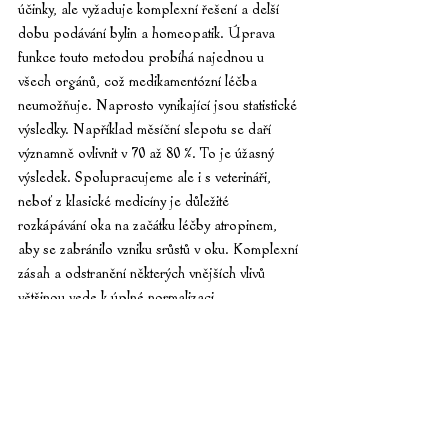
účinky, ale vyžaduje komplexní řešení a delší 
dobu podávání bylin a homeopatik. Úprava 
funkce touto metodou probíhá najednou u 
všech orgánů, což medikamentózní léčba 
neumožňuje. Naprosto vynikající jsou statistické 
výsledky. Například měsíční slepotu se daří 
významně ovlivnit v 70 až 80 %. To je úžasný 
výsledek. Spolupracujeme ale i s veterináři, 
neboť z klasické medicíny je důležité 
rozkápávání oka na začátku léčby atropinem, 
aby se zabránilo vzniku srůstů v oku. Komplexní 
zásah a odstranění některých vnějších vlivů 
většinou vede k úplné normalizaci 
autoimunitního systému oka a vyléčení 
onemocnění a koně pak často opět normálně 
vidí.
Čím dříve se s touto léčbou začne, tím větší je 
naděje, že oči koně nebudou trvale poškozeny. 