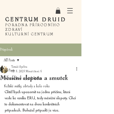
CENTRUM
DRUID
PORADNA PŘÍRODNÍHO
ZDRAVÍ
KULTURNÍ CENTRUM
Příspěvek
All Posts
Tomáš Sychra
All Posts
12. 5. 2025
Minut čtení: 4
Měsíční slepota a smutek
Nemoci koní a jejich léčba
Keltské svátky, obřady a kolo roku
Chtěl bych upozornit na jednu příčinu, která 
vede ke vzniku ERU, tedy měsíční slepoty. Chci 
to dokumentovat na dvou konkrétních 
případech. Bohužel případů je více.