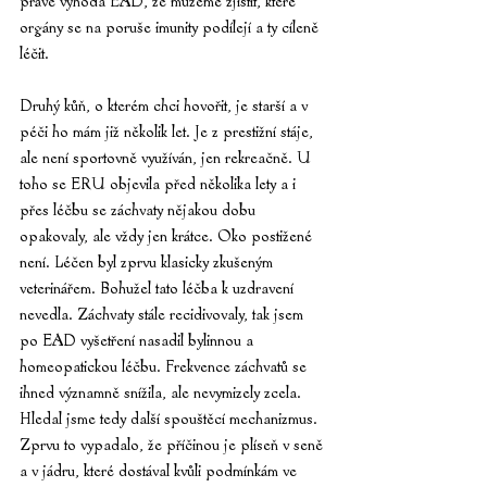
právě výhoda EAD, že můžeme zjistit, které 
orgány se na poruše imunity podílejí a ty cíleně 
léčit.
Druhý kůň, o kterém chci hovořit, je starší a v 
péči ho mám již několik let. Je z prestižní stáje, 
ale není sportovně využíván, jen rekreačně. U 
toho se ERU objevila před několika lety a i 
přes léčbu se záchvaty nějakou dobu 
opakovaly, ale vždy jen krátce. Oko postižené 
není. Léčen byl zprvu klasicky zkušeným 
veterinářem. Bohužel tato léčba k uzdravení 
nevedla. Záchvaty stále recidivovaly, tak jsem 
po EAD vyšetření nasadil bylinnou a 
homeopatickou léčbu. Frekvence záchvatů se 
ihned významně snížila, ale nevymizely zcela. 
Hledal jsme tedy další spouštěcí mechanizmus. 
Zprvu to vypadalo, že příčinou je plíseň v seně 
a v jádru, které dostával kvůli podmínkám ve 