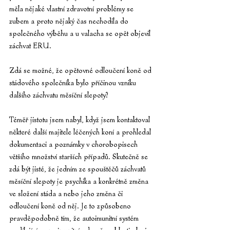
měla nějaké vlastní zdravotní problémy se 
zubem a proto nějaký čas nechodila do 
společného výběhu a u valacha se opět objevil 
záchvat ERU.
Zdá se možné, že opětovné odloučení koně od 
stádového společníka bylo příčinou vzniku 
dalšího záchvatu měsíční slepoty?
Téměř jistotu jsem nabyl, když jsem kontaktoval 
některé další majitele léčených koní a prohledal 
dokumentaci a poznámky v chorobopisech 
většího množství starších případů. Skutečně se 
zdá být jisté, že jedním ze spouštěčů záchvatů 
měsíční slepoty je psychika a konkrétně změna 
ve složení stáda a nebo jeho změna či 
odloučení koně od něj. Je to způsobeno 
pravděpodobně tím, že autoimunitní systém 