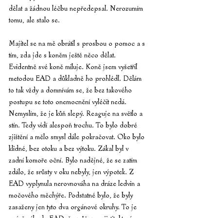
dělat a žádnou léčbu nepředepsal. Nerozumím 
tomu, ale stalo se.
Majitel se na mě obrátil s prosbou o pomoc a s 
tím, zda jde s koněm ještě něco dělat. 
Evidentně své koně miluje. Koně jsem vyšetřil 
metodou EAD a důkladně ho prohlédl. Dělám 
to tak vždy a domnívám se, že bez takového 
postupu se toto onemocnění vyléčit nedá. 
Nemyslím, že je kůň slepý. Reaguje na světlo a 
stín. Tedy vidí alespoň trochu. To bylo dobré 
zjištění a mělo smysl dále pokračovat. Oko bylo 
klidné, bez otoku a bez výtoku. Zákal byl v 
zadní komoře oční. Bylo nadějné, že se zatím 
zdálo, že srůsty v oku nebyly, jen výpotek. Z 
EAD vyplynula nerovnováha na dráze ledvin a 
močového měchýře. Podstatné bylo, že byly 
zasaženy jen tyto dva orgánové okruhy. To je 