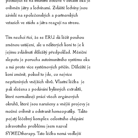
podílející se na imunitní odezvě v oblasti oka je 
ovlivněn játry a ledvinami. Zvláště ledviny jsou 
závislé na společenských a partnerských 
vztazích ve stádu a játra reagují na stresu.
Tím nechci říci, že se ERU dá léčit pouhou 
změnou ustájení, ale u některých koní to je k 
jejímu zvládnutí důležitý předpoklad. Měsíční 
slepota je porucha autoimunitního systému oka 
a má proto více systémových příčin. Důležité je 
koni změnit, pokud to jde, co nejvíce 
nepříznivých vnějších vlivů. Vlastní léčba  je 
pak složena z podávání bylinných extraktů, 
které normalizují práci všech orgánových 
okruhů, které jsou narušeny a vnější projevy je 
možné ovlivnit a odstranit homeopatiky.  Takto 
pojatý léčebný komplex celostního chápání 
zdravotního problému jsem nazval 
SYMEDtherapy. Tato léčba nemá vedlejší 