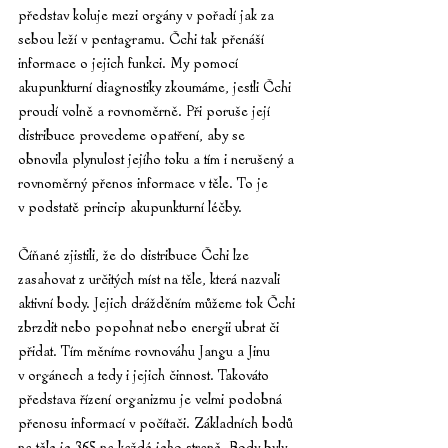
představ koluje mezi orgány v pořadí jak za 
sebou leží v pentagramu. Čchi tak přenáší 
informace o jejich funkci. My pomocí 
akupunkturní diagnostiky zkoumáme, jestli Čchi 
proudí volně a rovnoměrně. Při poruše její 
distribuce provedeme opatření, aby se 
obnovila plynulost jejího toku a tím i nerušený a 
rovnoměrný přenos informace v těle. To je 
v podstatě princip akupunkturní léčby.
Číňané zjistili, že do distribuce Čchi lze 
zasahovat z určitých míst na těle, která nazvali 
aktivní body. Jejich drážděním můžeme tok Čchi 
zbrzdit nebo popohnat nebo energii ubrat či 
přidat. Tím měníme rovnováhu Jangu a Jinu 
v orgánech a tedy i jejich činnost. Takováto 
představa řízení organizmu je velmi podobná 
přenosu informací v počítači. Základních bodů 
na těle je 365 na každé jeho straně. Body byly 