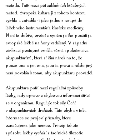
metoda. Patří mezi pět základních léčebných 
metod. Evropská kultura ji z tohoto kontextu 
vytrhla a zařadila ji jako jednu z terapií do 
léčebného instrumentária klasické medicíny. 
Není to dobře, protože systém jejího použití je 
evropské léčbě na hony vzdálený. V západní 
civilizaci postupně vznikla různá společenstva 
akupunkturistů, která si činí nárok na to, že 
pouze ona a jen ona, jsou ta pravá a nikdo jiný 
není povolán k tomu, aby akupunkturu prováděl.
Akupunktura patří mezi regulační způsoby 
léčby, tedy opravuje chybovou informaci šířící 
se v organizmu. Reguluje tok síly Čchi 
v akupunkturních drahách. Tato chyba v toku 
informace se projeví příznaky, které 
označujeme jako nemoc. Princip tohoto 
způsobu léčby vychází z taoistické filozofie 