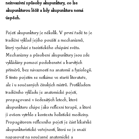
neinvazivní způsoby akupunktury, co lze 
akupunkturou léčit a kdy akupunktura nemá 
úspěch.
Pojetí akupunktury je několik. V první řadě to je 
tradiční výklad jejího použití a mechanizmů, 
který vychází z taoistického chápání světa. 
Mechanizmy a působení akupunktury jsou zde 
vykládány pomocí podobenství a barvitých 
příměrů, bez návaznosti na anatomii a fyziologii. 
S tímto pojetím se setkáme ve starší literatuře, 
ale i u současných čínských mistrů. Protikladem 
tradičního výkladu je anatomické pojetí, 
propagované v šedesátých letech, které 
akupunkturu chápe jako reflexní terapii, a které 
ji ovšem vytrhlo z kontextu holistické medicíny. 
Propagátorem reflexního pojetí je část lékařské 
akupunkturistické veřejnosti, která se je snaží 
napasovat na současné anatomické a 