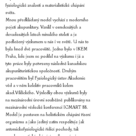
fyziologické znalosti a materialistické chápání 
světa.
Mnou předkládaný model vychází z moderního 
pojetí akupunktury. Vznikl v osmdesátých a 
devadesátých letech minulého století a je 
podložený výzkumem u nás i ve světě. U nás to 
byla hned dvě pracoviště. Jedno bylo v IKEM 
Praha, kde jsem se podílel na výzkumu i já a 
tyto práce byly potvrzeny následně kanadskou 
akupunkturistickou společností. Druhým 
pracovištěm byl Fyziologický ústav Akademie 
věd a v něm kolektiv pracovníků kolem 
akad.Viklického. Výsledky obou výzkumů byly 
na mezinárodní úrovni souběžně publikovány na 
mezinárodní vědecké konferenci ICMART 88. 
Model je postaven na holistickém chápání řízení 
organizmu a jako jediný zatím respektuje jak 
antomickofyziologické řídicí pochody, tak 