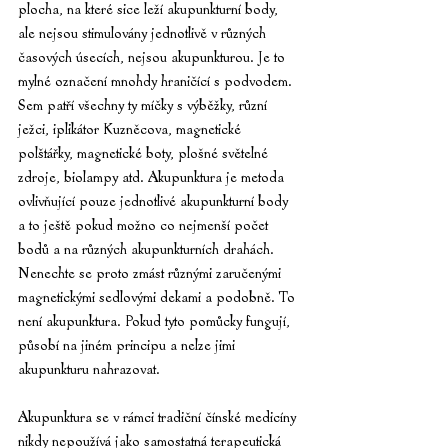
plocha, na které sice leží akupunkturní body, 
ale nejsou stimulovány jednotlivě v různých 
časových úsecích, nejsou akupunkturou. Je to 
mylné označení mnohdy hraničící s podvodem. 
Sem patří všechny ty míčky s výběžky, různí 
ježci, iplikátor Kuzněcova, magnetické 
polštářky, magnetické boty, plošné světelné 
zdroje, biolampy atd. Akupunktura je metoda 
ovlivňující pouze jednotlivé akupunkturní body 
a to ještě pokud možno co nejmenší počet 
bodů a na různých akupunkturních drahách. 
Nenechte se proto zmást různými zaručenými 
magnetickými sedlovými dekami a podobně. To 
není akupunktura. Pokud tyto pomůcky fungují, 
působí na jiném principu a nelze jimi 
akupunkturu nahrazovat.
Akupunktura se v rámci tradiční čínské medicíny 
nikdy nepoužívá jako samostatná terapeutická 