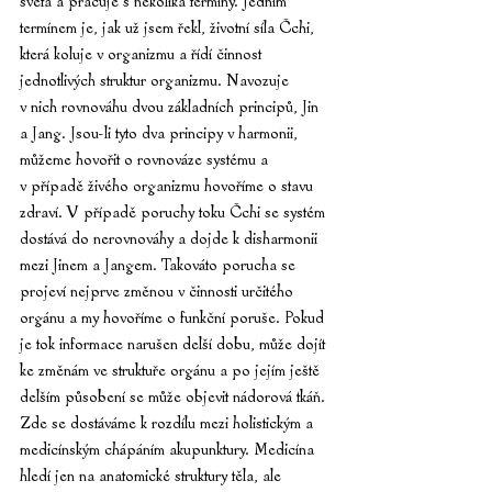
světa a pracuje s několika termíny. Jedním 
termínem je, jak už jsem řekl, životní síla Čchi, 
která koluje v organizmu a řídí činnost 
jednotlivých struktur organizmu. Navozuje 
v nich rovnováhu dvou základních principů, Jin 
a Jang. Jsou-li tyto dva principy v harmonii, 
můžeme hovořit o rovnováze systému a 
v případě živého organizmu hovoříme o stavu 
zdraví. V případě poruchy toku Čchi se systém 
dostává do nerovnováhy a dojde k disharmonii 
mezi Jinem a Jangem. Takováto porucha se 
projeví nejprve změnou v činnosti určitého 
orgánu a my hovoříme o funkční poruše. Pokud 
je tok informace narušen delší dobu, může dojít 
ke změnám ve struktuře orgánu a po jejím ještě 
delším působení se může objevit nádorová tkáň. 
Zde se dostáváme k rozdílu mezi holistickým a 
medicínským chápáním akupunktury. Medicína 
hledí jen na anatomické struktury těla, ale 