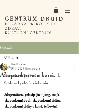
CENTRUM
DRUID
PORADNA PŘÍRODNÍHO
ZDRAVÍ
KULTURNÍ CENTRUM
Příspěvek
All Posts
Tomáš Sychra
All Posts
24. 3. 2025
Minut čtení: 6
Akupunktura a koně. I.
Nemoci koní a jejich léčba
Keltské svátky, obřady a kolo roku
Akupunktura, princip Jin – Jang, co je 
akupunkturní bod,  akupunkturní dráha, 
akupunkturní dráhy u koně, jehlování, 