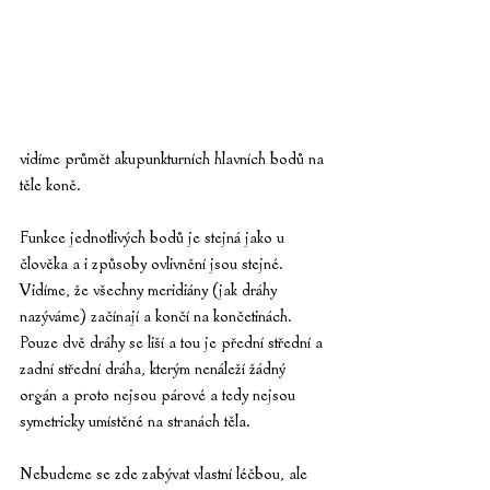
vidíme průmět akupunkturních hlavních bodů na 
těle koně.
Funkce jednotlivých bodů je stejná jako u 
člověka a i způsoby ovlivnění jsou stejné. 
Vidíme, že všechny meridiány (jak dráhy 
nazýváme) začínají a končí na končetinách. 
Pouze dvě dráhy se liší a tou je přední střední a 
zadní střední dráha, kterým nenáleží žádný 
orgán a proto nejsou párové a tedy nejsou 
symetricky umístěné na stranách těla.
Nebudeme se zde zabývat vlastní léčbou, ale 