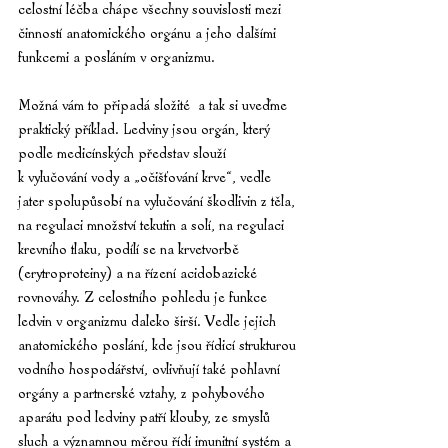
celostní léčba chápe všechny souvislosti mezi 
činností anatomického orgánu a jeho dalšími 
funkcemi a posláním v organizmu.
Možná vám to připadá složité  a tak si uveďme 
praktický příklad. Ledviny jsou orgán, který 
podle medicínských představ slouží 
k vylučování vody a „očišťování krve“, vedle 
jater spolupůsobí na vylučování škodlivin z těla, 
na regulaci množství tekutin a solí, na regulaci 
krevního tlaku, podílí se na krvetvorbě 
(erytroproteiny) a na řízení acidobazické 
rovnováhy. Z celostního pohledu je funkce 
ledvin v organizmu daleko širší. Vedle jejich 
anatomického poslání, kde jsou řídicí strukturou 
vodního hospodářství, ovlivňují také pohlavní 
orgány a partnerské vztahy, z pohybového 
aparátu pod ledviny patří klouby, ze smyslů 
sluch a významnou měrou řídí imunitní systém a 