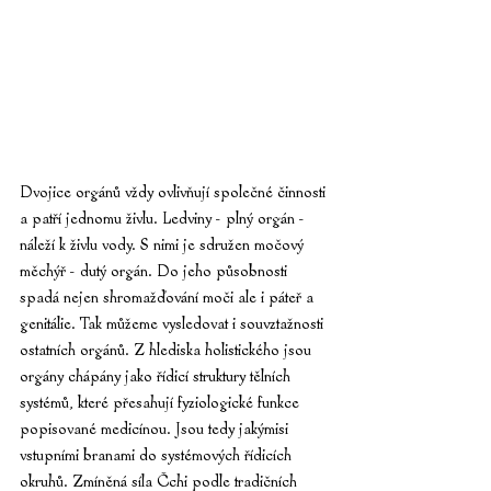
Dvojice orgánů vždy ovlivňují společné činnosti 
a patří jednomu živlu. Ledviny - plný orgán - 
náleží k živlu vody. S nimi je sdružen močový 
měchýř - dutý orgán. Do jeho působnosti 
spadá nejen shromažďování moči ale i páteř a 
genitálie. Tak můžeme vysledovat i souvztažnosti 
ostatních orgánů. Z hlediska holistického jsou 
orgány chápány jako řídicí struktury tělních 
systémů, které přesahují fyziologické funkce 
popisované medicínou. Jsou tedy jakýmisi 
vstupními branami do systémových řídicích 
okruhů. Zmíněná síla Čchi podle tradičních 