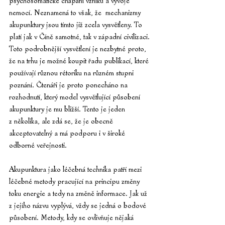
psychosomatické chápání vzniku a vývoje 
nemocí. Neznamená to však, že  mechanizmy 
akupunktury jsou tímto již zcela vysvětleny. To 
platí jak v Číně samotné, tak v západní civilizaci.
Toto podrobnější vysvětlení je nezbytné proto, 
že na trhu je možné koupit řadu publikací, které 
používají různou rétoriku na různém stupni 
poznání. Čtenáři je proto ponecháno na 
rozhodnutí, který model vysvětlující působení 
akupunktury je mu bližší. Tento je jeden 
z několika, ale zdá se, že je obecně 
akceptovatelný a má podporu i v široké 
odborné veřejnosti.
Akupunktura jako léčebná technika patří mezi 
léčebné metody pracující na principu změny 
toku energie a tedy na změně informace. Jak už 
z jejího názvu vyplývá, vždy se jedná o bodové 
působení. Metody, kdy se ovlivňuje nějaká 