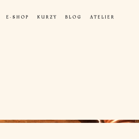
E - S H O P
K U R Z Y
B L O G
A T E L I E R