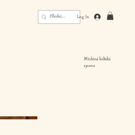
Log In
Měděná keltská
spona