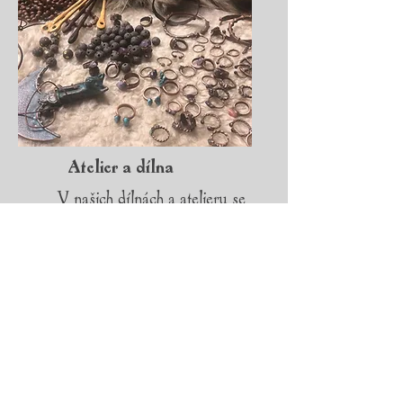
Atelier a dílna
V našich dílnách a atelieru se
věnujeme starým a někdy již
zapomenutým řemeslným
technikám.
KONTAKT