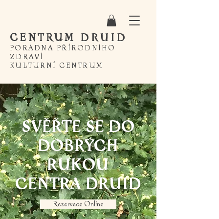
CENTRUM
DRUID
PORADNA PŘÍRODNÍHO
ZDRAVÍ
KULTURNÍ CENTRUM
SVĚŘTE SE DO
DOBRÝCH
RUKOU
CENTRA DRUID
Rezervace Online