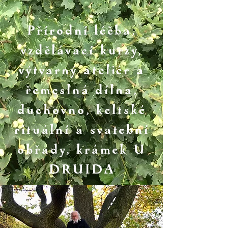
Přírodní léčba,
vzdělávací kurzy,
výtvarný ateliér a
řemeslná dílna,
duchovno, keltské
rituální a svatební
obřady, krámek U
DRUIDA